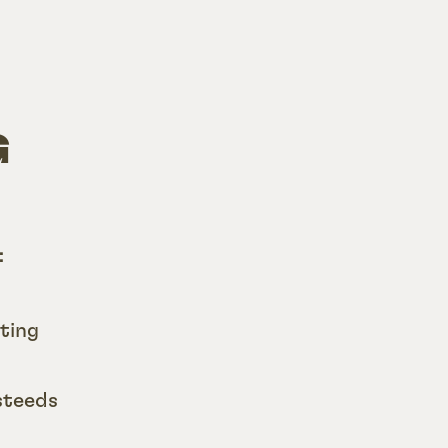
G
:
ting
 steeds