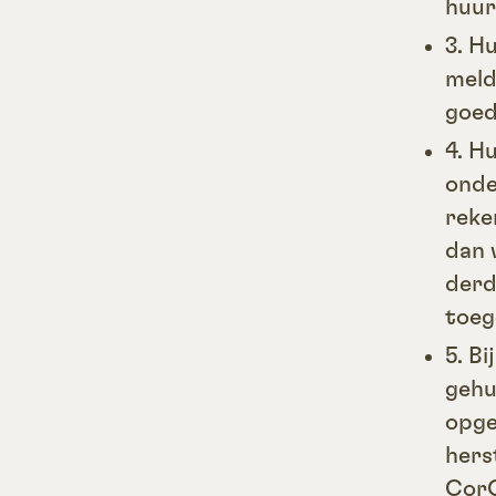
huur
3. H
meld
goed
4. H
onde
reke
dan 
derd
toeg
5. B
gehu
opge
hers
CorC