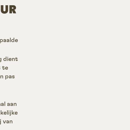
UUR
epaalde
g dient
 te
an pas
al aan
kelijke
j van