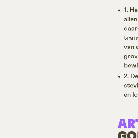
1. H
alle
daar
tran
van 
grov
bewi
2. D
stev
en l
AR
GO