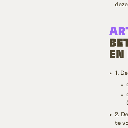
deze
ART
BE
EN
1. D
2. D
te v