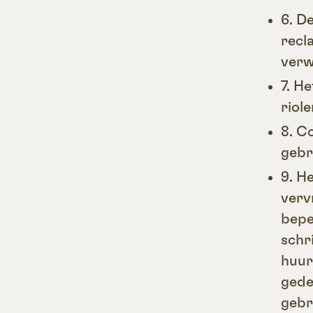
6. D
recl
verw
7. H
riol
8. C
gebr
9. H
verv
bepe
schr
huur
gede
gebr