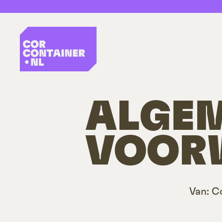
CorContainer.nl
ALGEM
VOOR
Van: C