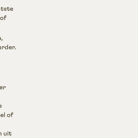
atste
of
,
urder.
er
e
el of
n uit