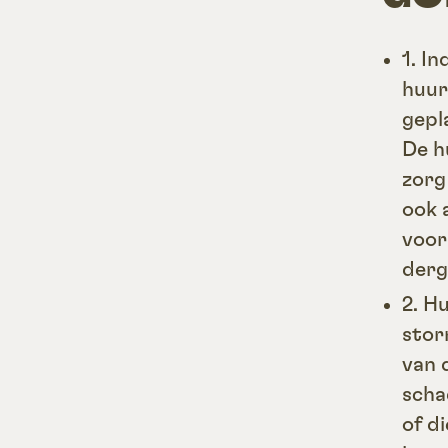
1. I
huur
gepl
De h
zorg
ook 
voor
derge
2. H
stor
van 
scha
of d