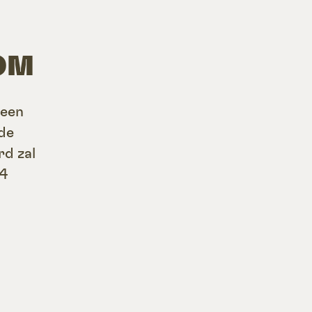
OM
 een
 de
d zal
14