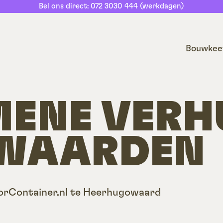
Bel ons direct: 072 3030 444 (werkdagen)
Bouwkee
ENE VERH
WAARDEN
orContainer.nl te Heerhugowaard