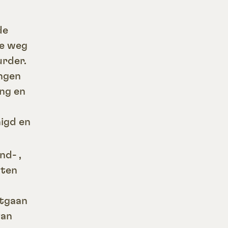
de
re weg
urder.
ingen
ing en
igd en
nd- ,
iten
etgaan
van