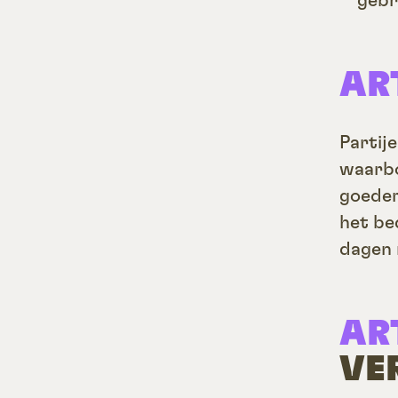
gebr
AR
Partij
waarbo
goeder
het be
dagen 
AR
VE