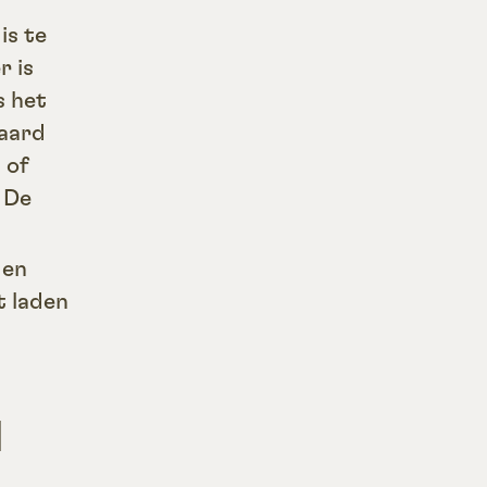
is te
r is
s het
 aard
 of
 De
 en
t laden
N