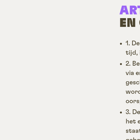
AR
EN
1. D
tijd
2. B
via 
gesc
word
oors
3. D
het 
staa