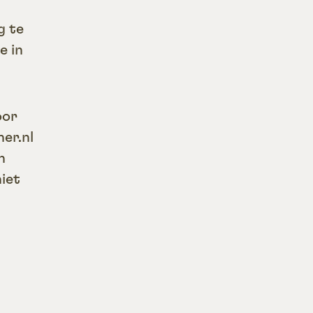
g te
e in
oor
er.nl
n
iet