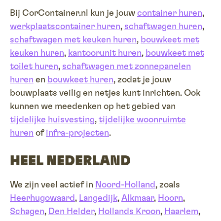
Bij CorContainer.nl kun je jouw
container huren
,
werkplaatscontainer huren
,
schaftwagen huren
,
schaftwagen met keuken huren
,
bouwkeet met
keuken huren
,
kantoorunit huren
,
bouwkeet met
toilet huren
,
schaftwagen met zonnepanelen
huren
en
bouwkeet huren
, zodat je jouw
bouwplaats veilig en netjes kunt inrichten. Ook
kunnen we meedenken op het gebied van
tijdelijke huisvesting
,
tijdelijke woonruimte
huren
of
infra-projecten
.
HEEL NEDERLAND
We zijn veel actief in
Noord-Holland
, zoals
Heerhugowaard
,
Langedijk
,
Alkmaar
,
Hoorn
,
Schagen
,
Den Helder
,
Hollands Kroon
,
Haarlem
,