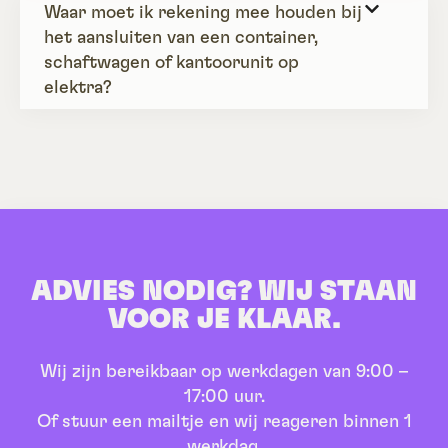
Waar moet ik rekening mee houden bij
het aansluiten van een container,
schaftwagen of kantoorunit op
elektra?
ADVIES NODIG? WIJ STAAN
VOOR JE KLAAR.
Wij zijn bereikbaar op werkdagen van 9:00 –
17:00 uur.
Of stuur een mailtje en wij reageren binnen 1
werkdag.