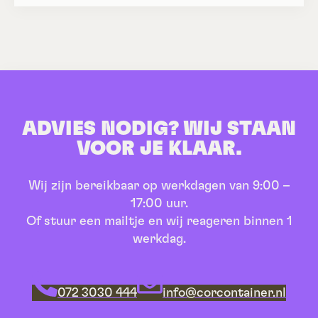
ADVIES NODIG? WIJ STAAN
VOOR JE KLAAR.
Wij zijn bereikbaar op werkdagen van 9:00 –
17:00 uur.
Of stuur een mailtje en wij reageren binnen 1
werkdag.
072 3030 444
info@corcontainer.nl