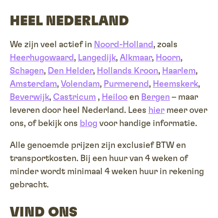
HEEL NEDERLAND
We zijn veel actief in
Noord-Holland
, zoals
Heerhugowaard
,
Langedijk
,
Alkmaar
,
Hoorn
,
Schagen
,
Den Helder
,
Hollands Kroon
,
Haarlem
,
Amsterdam
,
Volendam
,
Purmerend
,
Heemskerk
,
Beverwijk
,
Castricum
,
Heiloo
en
Bergen
– maar
leveren door heel Nederland. Lees
hier
meer over
ons, of bekijk ons
blog
voor handige informatie.
Alle genoemde prijzen zijn exclusief BTW en
transportkosten. Bij een huur van 4 weken of
minder wordt minimaal 4 weken huur in rekening
gebracht.
VIND ONS