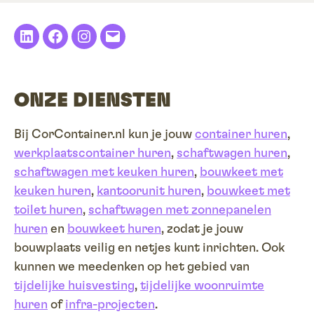
LinkedIn
Facebook
Instagram
E-
mail
ONZE DIENSTEN
Bij CorContainer.nl kun je jouw
container huren
,
werkplaatscontainer huren
,
schaftwagen huren
,
schaftwagen met keuken huren
,
bouwkeet met
keuken huren
,
kantoorunit huren
,
bouwkeet met
toilet huren
,
schaftwagen met zonnepanelen
huren
en
bouwkeet huren
, zodat je jouw
bouwplaats veilig en netjes kunt inrichten. Ook
kunnen we meedenken op het gebied van
tijdelijke huisvesting
,
tijdelijke woonruimte
huren
of
infra-projecten
.