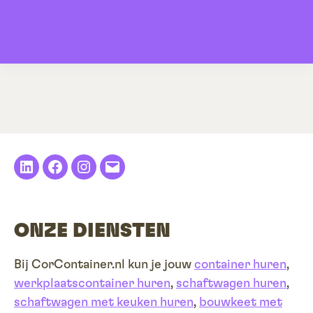
LinkedIn
Facebook
Instagram
E-
mail
ONZE DIENSTEN
Bij CorContainer.nl kun je jouw
container huren
,
werkplaatscontainer huren
,
schaftwagen huren
,
schaftwagen met keuken huren
,
bouwkeet met