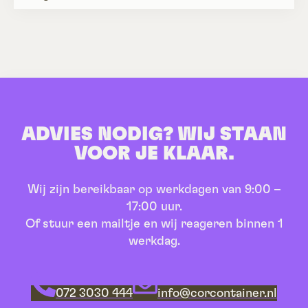
ADVIES NODIG? WIJ STAAN
VOOR JE KLAAR.
Wij zijn bereikbaar op werkdagen van 9:00 –
17:00 uur.
Of stuur een mailtje en wij reageren binnen 1
werkdag.
072 3030 444
info@corcontainer.nl