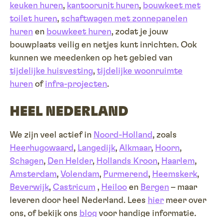
keuken huren
,
kantoorunit huren
,
bouwkeet met
toilet huren
,
schaftwagen met zonnepanelen
huren
en
bouwkeet huren
, zodat je jouw
bouwplaats veilig en netjes kunt inrichten. Ook
kunnen we meedenken op het gebied van
tijdelijke huisvesting
,
tijdelijke woonruimte
huren
of
infra-projecten
.
HEEL NEDERLAND
We zijn veel actief in
Noord-Holland
, zoals
Heerhugowaard
,
Langedijk
,
Alkmaar
,
Hoorn
,
Schagen
,
Den Helder
,
Hollands Kroon
,
Haarlem
,
Amsterdam
,
Volendam
,
Purmerend
,
Heemskerk
,
Beverwijk
,
Castricum
,
Heiloo
en
Bergen
– maar
leveren door heel Nederland. Lees
hier
meer over
ons, of bekijk ons
blog
voor handige informatie.