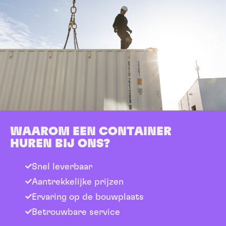
WAAROM EEN CONTAINER
HUREN BIJ ONS?
Snel leverbaar
Aantrekkelijke prijzen
Ervaring op de bouwplaats
Betrouwbare service