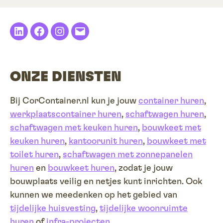
LinkedIn
Facebook
Instagram
E-
mail
ONZE DIENSTEN
Bij CorContainer.nl kun je jouw
container huren
,
werkplaatscontainer huren
,
schaftwagen huren
,
schaftwagen met keuken huren
,
bouwkeet met
keuken huren
,
kantoorunit huren
,
bouwkeet met
toilet huren
,
schaftwagen met zonnepanelen
huren
en
bouwkeet huren
, zodat je jouw
bouwplaats veilig en netjes kunt inrichten. Ook
kunnen we meedenken op het gebied van
tijdelijke huisvesting
,
tijdelijke woonruimte
huren
of
infra-projecten
.