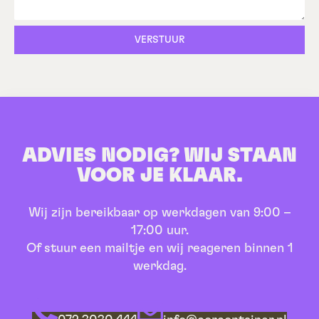
VERSTUUR
ADVIES NODIG? WIJ STAAN
VOOR JE KLAAR.
Wij zijn bereikbaar op werkdagen van 9:00 –
17:00 uur.
Of stuur een mailtje en wij reageren binnen 1
werkdag.