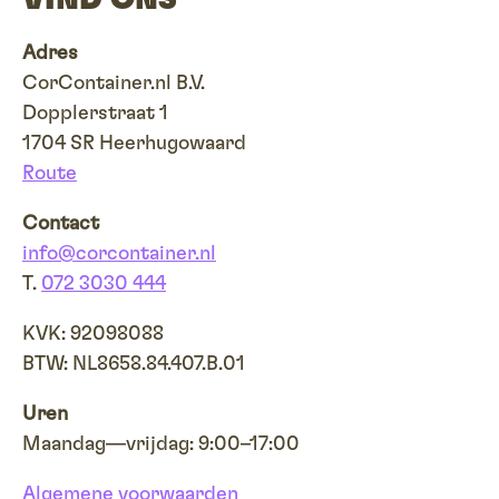
VIND ONS
Adres
CorContainer.nl B.V.
Dopplerstraat 1
1704 SR Heerhugowaard
Route
Contact
info@corcontainer.nl
T.
072 3030 444
KVK: 92098088
BTW: NL8658.84.407.B.01
Uren
Maandag—vrijdag: 9:00–17:00
Algemene voorwaarden