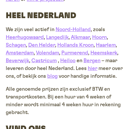
HEEL NEDERLAND
We zijn veel actief in
Noord-Holland
, zoals
Heerhugowaard
,
Langedijk
,
Alkmaar
,
Hoorn
,
Schagen
,
Den Helder
,
Hollands Kroon
,
Haarlem
,
Amsterdam
,
Volendam
,
Purmerend
,
Heemskerk
,
Beverwijk
,
Castricum
,
Heiloo
en
Bergen
– maar
leveren door heel Nederland. Lees
hier
meer over
ons, of bekijk ons
blog
voor handige informatie.
Alle genoemde prijzen zijn exclusief BTW en
transportkosten. Bij een huur van 4 weken of
minder wordt minimaal 4 weken huur in rekening
gebracht.