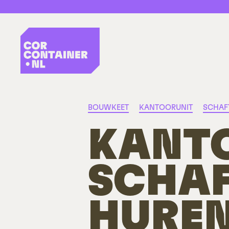
CorContainer.nl
Categorieën
BOUWKEET
KANTOORUNIT
SCHAF
KANTO
SCHA
HUREN