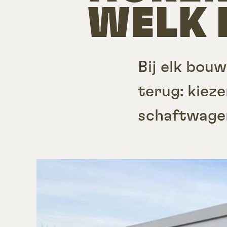
WELK 
Bij elk bou
terug: kiez
schaftwage