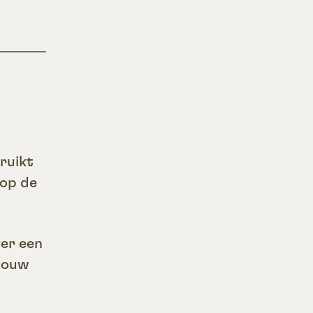
ruikt
 op de
ver een
 jouw