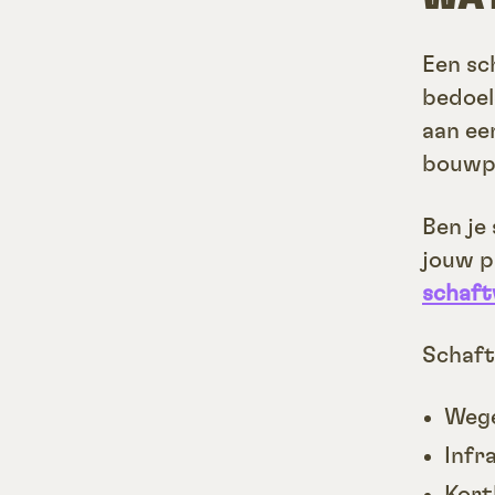
Een sc
bedoel
aan ee
bouwpl
Ben je
jouw p
schaf
Schaft
Weg
Infr
Kort