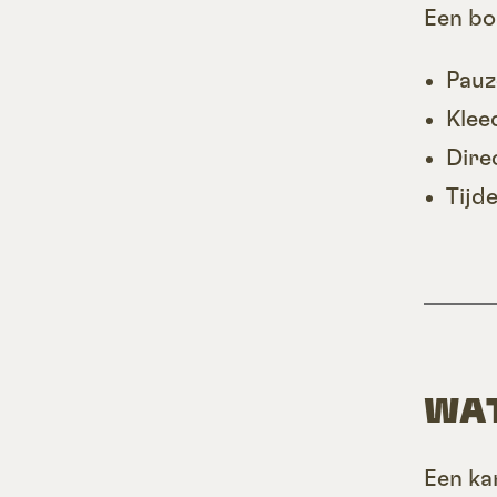
Een bo
Pauz
Klee
Dire
Tijd
WAT
Een ka