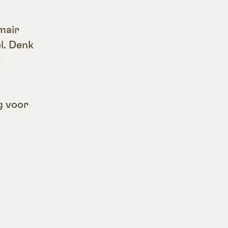
mair
l. Denk
e
g voor