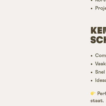
Proje
KE
SC
Comp
Vaak
Snel
Idea
Perf
staat.