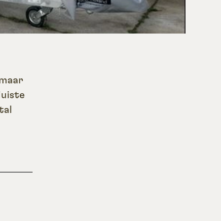
 maar
juiste
tal