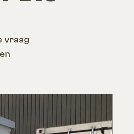
e vraag
een