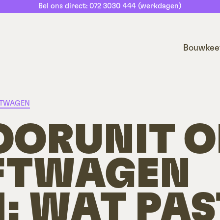
Bel ons direct: 072 3030 444 (werkdagen)
Bouwkee
TWAGEN
ORUNIT O
FTWAGEN
: WAT PAS