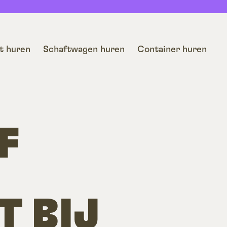
t huren
Schaftwagen huren
Container huren
F
T BIJ