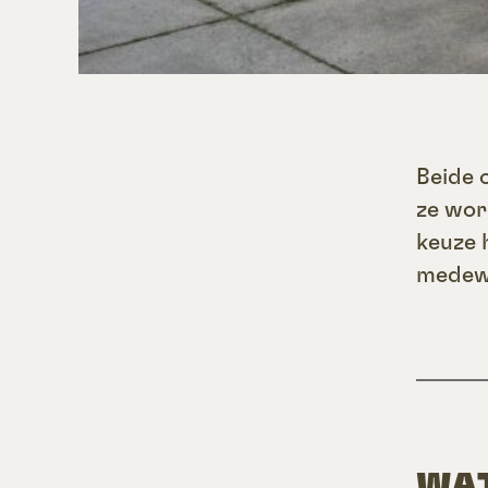
Beide 
ze wor
keuze 
medewe
WAT