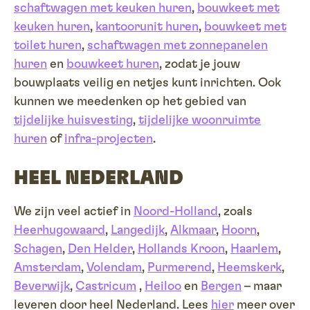
schaftwagen met keuken huren
,
bouwkeet met
keuken huren
,
kantoorunit huren
,
bouwkeet met
toilet huren
,
schaftwagen met zonnepanelen
huren
en
bouwkeet huren
, zodat je jouw
bouwplaats veilig en netjes kunt inrichten. Ook
kunnen we meedenken op het gebied van
tijdelijke huisvesting
,
tijdelijke woonruimte
huren
of
infra-projecten
.
HEEL NEDERLAND
We zijn veel actief in
Noord-Holland
, zoals
Heerhugowaard
,
Langedijk
,
Alkmaar
,
Hoorn
,
Schagen
,
Den Helder
,
Hollands Kroon
,
Haarlem
,
Amsterdam
,
Volendam
,
Purmerend
,
Heemskerk
,
Beverwijk
,
Castricum
,
Heiloo
en
Bergen
– maar
leveren door heel Nederland. Lees
hier
meer over