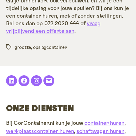
Ga je binnenkort ook verbouwen, en wil je een
tijdelijke opslag voor jouw spullen? Bij ons kun je
een container huren, met of zonder stellingen.
Bel ons dan op 072 2020 444 of
vraag
vrijblijvend een offerte aan
.
Tags
grootte
,
opslagcontainer
LinkedIn
Facebook
Instagram
E-
mail
ONZE DIENSTEN
Bij CorContainer.nl kun je jouw
container huren
,
werkplaatscontainer huren
,
schaftwagen huren
,