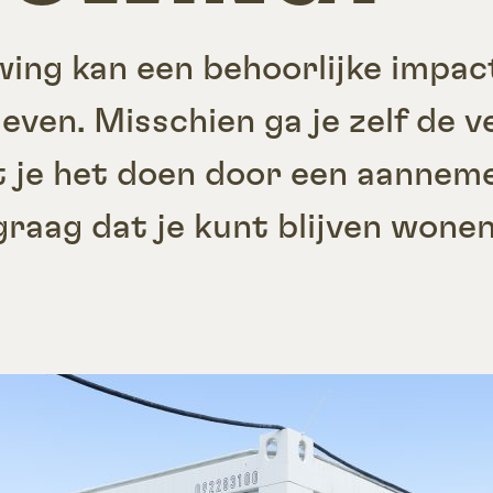
ing kan een behoorlijke impac
 leven. Misschien ga je zelf de
at je het doen door een aannem
 graag dat je kunt blijven won