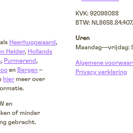
KVK: 92098088
BTW: NL8658.84.407
Uren
oals
Heerhugowaard
,
Maandag—vrijdag: 9
n Helder
,
Hollands
m
,
Purmerend
,
Algemene voorwaa
loo
en
Bergen
–
Privacy verklaring
s
hier
meer over
ormatie.
TW en
eken of minder
ing gebracht.