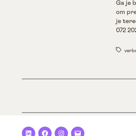
Ga je b
om pre
je ter
072 20
Tags
verb