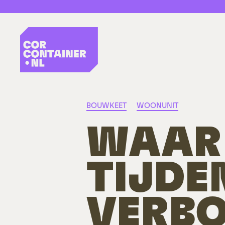
CorContainer.nl
Categorieën
BOUWKEET
WOONUNIT
WAAR
TIJDE
VERB