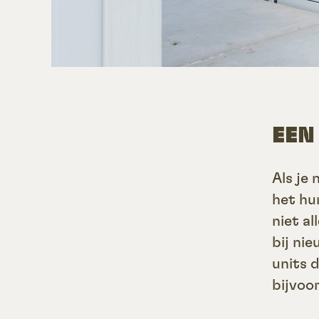
EEN
Als je 
het hu
niet a
bij ni
units 
bijvoo