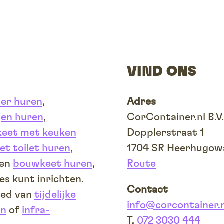
VIND ONS
ner huren
,
Adres
en huren
,
CorContainer.nl B.V.
eet met keuken
Dopplerstraat 1
t toilet huren
,
1704 SR Heerhugow
en
bouwkeet huren
,
Route
es kunt inrichten.
Contact
ied van
tijdelijke
info@corcontainer.n
en
of
infra-
T.
072 3030 444