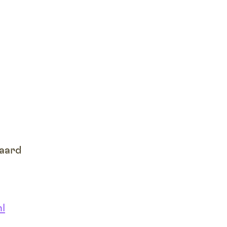
aard
l