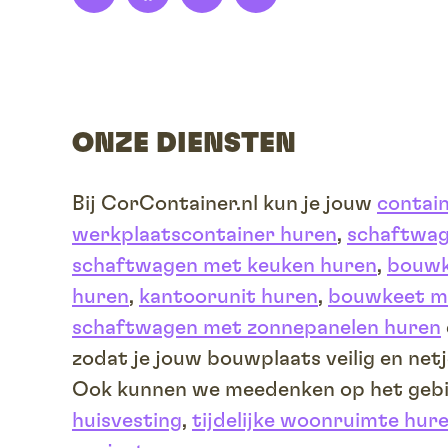
LinkedIn
Facebook
Instagram
E-
mail
ONZE DIENSTEN
Bij CorContainer.nl kun je jouw
contai
werkplaatscontainer huren
,
schaftwag
schaftwagen met keuken huren
,
bouwk
huren
,
kantoorunit huren
,
bouwkeet me
schaftwagen met zonnepanelen huren
zodat je jouw bouwplaats veilig en netj
Ook kunnen we meedenken op het geb
huisvesting
,
tijdelijke woonruimte hur