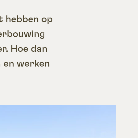
t hebben op
 verbouwing
er. Hoe dan
en en werken