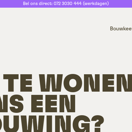
Bel ons direct: 072 3030 444 (werkdagen)
Bouwkee
 TE WONE
NS EEN
OUWING?