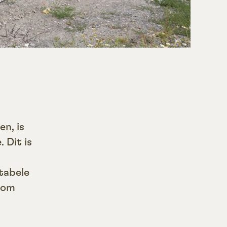
en, is
 Dit is
tabele
k om