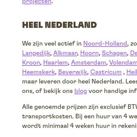
projecten
.
HEEL NEDERLAND
We zijn veel actief in
Noord-Holland
, z
Langedijk
,
Alkmaar
,
Hoorn
,
Schagen
,
De
Kroon
,
Haarlem
,
Amsterdam
,
Volenda
Heemskerk
,
Beverwijk
,
Castricum
,
Hei
maar leveren door heel Nederland. Lee
ons, of bekijk ons
blog
voor handige inf
Alle genoemde prijzen zijn exclusief B
transportkosten. Bij een huur van 4 w
wordt minimaal 4 weken huur in reken